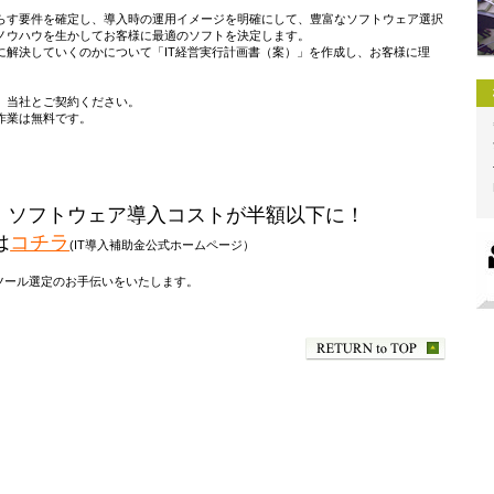
らす要件を確定し、導入時の運用イメージを明確にして、豊富なソフトウェア選択
ノウハウを生かしてお客様に最適のソフトを決定します。
に解決していくのかについて「IT経営実行計画書（案）」を作成し、お客様に理
。
、当社とご契約ください。
作業は無料です。
ば、ソフトウェア導入コストが半額以下に！
は
コチラ
(IT導入補助金公式ホームページ）
Tツール選定のお手伝いをいたします。