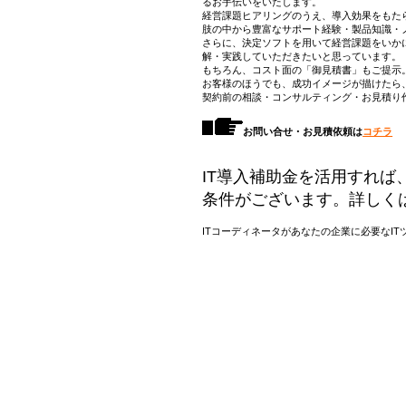
るお手伝いをいたします。
経営課題ヒアリングのうえ、導入効果をもた
肢の中から豊富なサポート経験・製品知識・
さらに、決定ソフトを用いて経営課題をいか
解・実践していただきたいと思っています。
もちろん、コスト面の「御見積書」もご提示
お客様のほうでも、成功イメージが描けたら
契約前の相談・コンサルティング・お見積り
お問い合せ・お見積依頼は
コチラ
IT導入補助金を活用すれ
条件がございます。詳しく
ITコーディネータがあなたの企業に必要なI