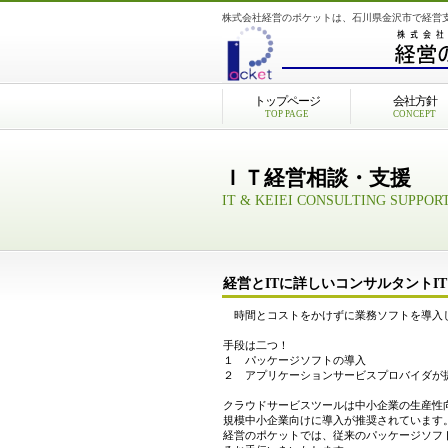
株式会社経営のポケットは、石川県金沢市で経営
トップページ
会社方針
TOP PAGE
CONCEPT
ＩＴ経営相談・支援
IT & KEIEI CONSULTING SUPPOR
経営とITに詳しいコンサルタント
時間とコストをかけずに業務ソフトを導入し
手段は二つ！
１ パッケージソフトの導入
２ アプリケーションサービスプロバイダが
クラウドサービスツールは中小企業の生産性
規模中小企業向けに導入が推奨されています
経営のポケットでは、従来のパッケージソフ