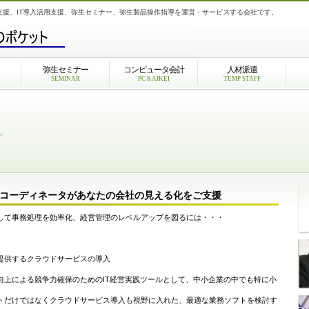
支援、IT導入活用支援、弥生セミナー、弥生製品操作指導を運営・サービスする会社です。
弥生セミナー
コンピュータ会計
人材派遣
SEMINAR
PC KAIKEI
TEMP STAFF
T
ITコーディネータがあなたの会社の見える化をご支援
て事務処理を効率化、経営管理のレベルアップを図るには・・・
提供するクラウドサービスの導入
向上による競争力確保のためのIT経営実践ツールとして、中小企業の中でも特に小
。
トだけではなくクラウドサービス導入も視野に入れた、最適な業務ソフトを検討す